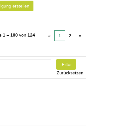
igung erstellen
se
1 – 100
von
124
«
1
2
»
Zurücksetzen