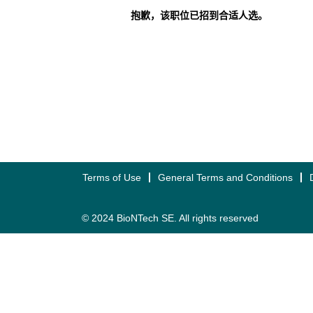
抱歉，该职位已招到合适人选。
Terms of Use
General Terms and Conditions
© 2024 BioNTech SE. All rights reserved