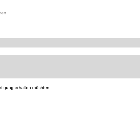
ren
chtigung erhalten möchten:
 Zelltherapie (Produktion)